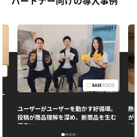
パートナー向けの導入事例
お問い合わせ
ー
ユーザーがユーザーを動かす好循環。
熱
投稿が商品理解を深め、新商品を生む
が
源泉に
ぱ