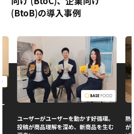
向け (BtoC)、企業向け
(BtoB)の導入事例
お問い合わせ
ー
ユーザーがユーザーを動かす好循環。
熱
投稿が商品理解を深め、新商品を生む
が