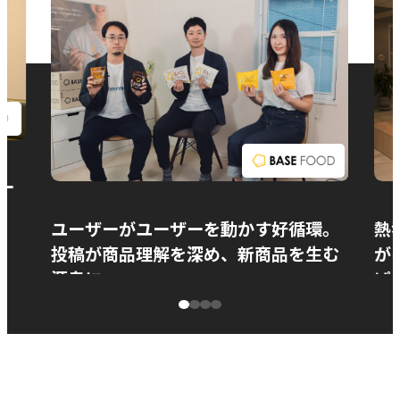
お問い合わせ
ー
ユーザーがユーザーを動かす好循環。
熱
投稿が商品理解を深め、新商品を生む
が
源泉に
ぱ
ベースフード株式会社様
カ