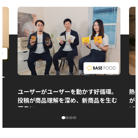
お問い合わせ
ー
ユーザーがユーザーを動かす好循環。
熱
投稿が商品理解を深め、新商品を生む
が
源泉に
ぱ
ベースフード株式会社様
カ