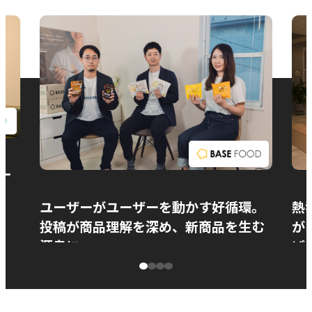
お問い合わせ
ー
ユーザーがユーザーを動かす好循環。
熱
投稿が商品理解を深め、新商品を生む
が
源泉に
ぱ
ベースフード株式会社様
カ