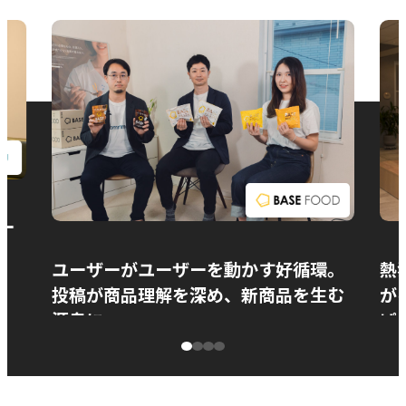
お問い合わせ
ー
ユーザーがユーザーを動かす好循環。
熱
投稿が商品理解を深め、新商品を生む
が
源泉に
ぱ
ベースフード株式会社様
カ