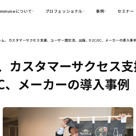
ommuneについて
プロフェッショナル
事例
セミナー
的別
プロフェッショナル
事例
ーム、カスタマーサクセス支援、ユーザー間交流、出版、D2C/EC、メーカーの導入事
可視化
・Customer-Led Growth
育成
導入事例
・Commune Engage
・Commune
Partners
コミュニティ一
理解
創造
・Commune Global
、カスタマーサクセス支
・Commune Voice
・Commune Navig
頼を醸成する信頼起点経営基盤
EC、メーカーの導入事例
・Commune CRM（旧：
SuccessHub）
内コミュニケーションの変革を支援
・Commune for Work