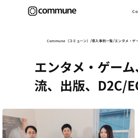
C
目
Commune（コミューン）
導入事例一覧
エンタメ・ゲ
エンタメ・ゲーム
信
流、出版、D2C/
社