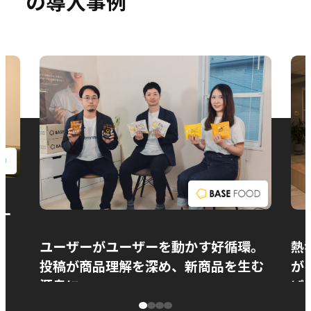
の導入事例
お問い合わせ
ー
ユーザーがユーザーを動かす好循環。
熱
投稿が商品理解を深め、新商品を生む
が
源泉に
ぱ