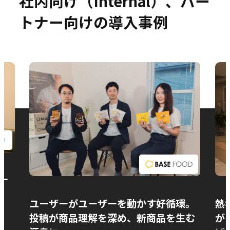
社内向け（Internal）、パー
トナー向けの導入事例
お問い合わせ
ー
ユーザーがユーザーを動かす好循環。
熱
投稿が商品理解を深め、新商品を生む
が