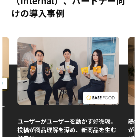
（Internal）、パートナー向
けの導入事例
お問い合わせ
ー
ユーザーがユーザーを動かす好循環。
熱
投稿が商品理解を深め、新商品を生む
が