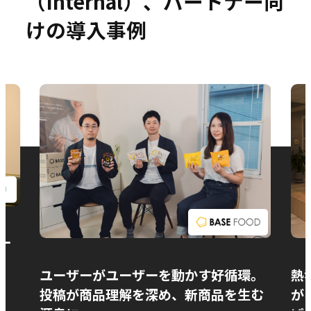
（Internal）、パートナー向
けの導入事例
お問い合わせ
ー
ユーザーがユーザーを動かす好循環。
熱
投稿が商品理解を深め、新商品を生む
が