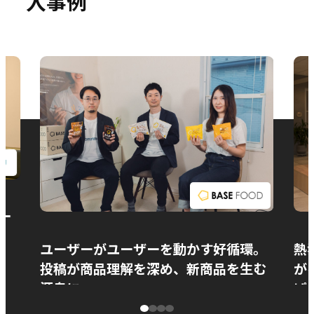
入事例
お問い合わせ
ー
ユーザーがユーザーを動かす好循環。
熱
投稿が商品理解を深め、新商品を生む
が
源泉に
ぱ