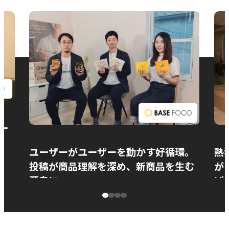
お問い合わせ
ー
ユーザーがユーザーを動かす好循環。
熱
投稿が商品理解を深め、新商品を生む
が
源泉に
ぱ
ベースフード株式会社様
カ