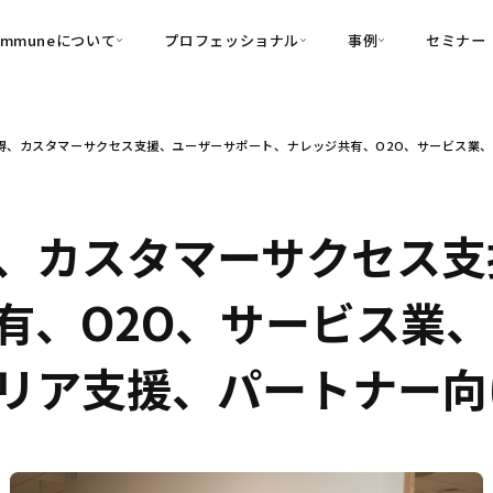
ommuneについて
プロフェッショナル
事例
セミナー
的別
プロフェッショナル
事例
得、カスタマーサクセス支援、ユーザーサポート、ナレッジ共有、O2O、サービス業、D
可視化
・Customer-Led Growth
育成
導入事例
・Commune Engage
・Commune
Partners
コミュニティ一
理解
創造
・Commune Global
・Commune Voice
・Commune Navig
、カスタマーサクセス支
頼を醸成する信頼起点経営基盤
・Commune CRM（旧：
、O2O、サービス業、D
SuccessHub）
内コミュニケーションの変革を支援
リア支援、パートナー向
・Commune for Work