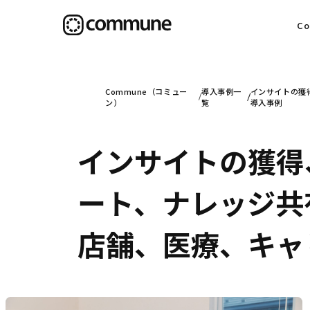
C
目
Commune（コミュー
導入事例一
インサイトの獲
ン）
覧
導入事例
インサイトの獲得
信
ート、ナレッジ共有
社
店舗、医療、キャ