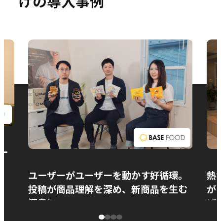
けの導入事例
お問い合わせ
ー
ユーザーがユーザーを動かす好循環。
熱
投稿が商品理解を深め、新商品を生む
が
源泉に
ぱ