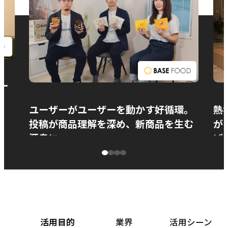
お問い合わせ
ー
ユーザーがユーザーを動かす好循環。
熱
投稿が商品理解を深め、新商品を生む
が
源泉に
ぱ
ベースフード株式会社様
カ
活用目的
業界
活用シーン