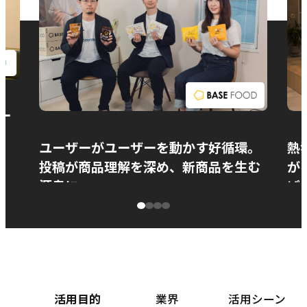
お問い合わせ
ー
ユーザーがユーザーを動かす好循環。
熱
投稿が商品理解を深め、新商品を生む
が
源泉に
ぱ
ベースフード株式会社様
カ
活用目的
業界
活用シーン