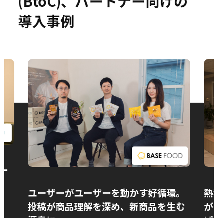
(BtoC)、パートナー向けの
導入事例
お問い合わせ
ー
ユーザーがユーザーを動かす好循環。
熱
投稿が商品理解を深め、新商品を生む
が