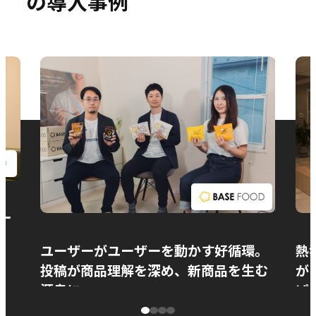
の導入事例
お問い合わせ
ー
ユーザーがユーザーを動かす好循環。
熱
投稿が商品理解を深め、新商品を生む
が
源泉に
ぱ