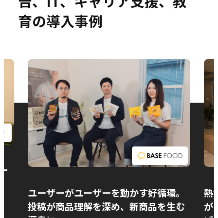
告、IT、キャリア支援、教
育の導入事例
お問い合わせ
ー
ユーザーがユーザーを動かす好循環。
熱
投稿が商品理解を深め、新商品を生む
が