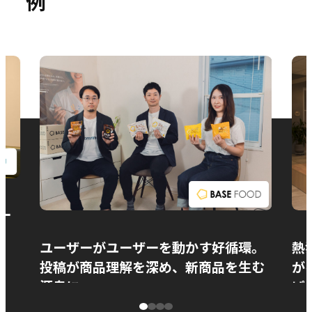
例
お問い合わせ
ー
ユーザーがユーザーを動かす好循環。
熱
投稿が商品理解を深め、新商品を生む
が
源泉に
ぱ