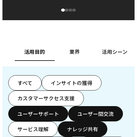
源泉に
ぱ
ベースフード株式会社様
カ
活用目的
業界
活用シーン
すべて
インサイトの獲得
カスタマーサクセス支援
ユーザーサポート
ユーザー間交流
サービス理解
ナレッジ共有