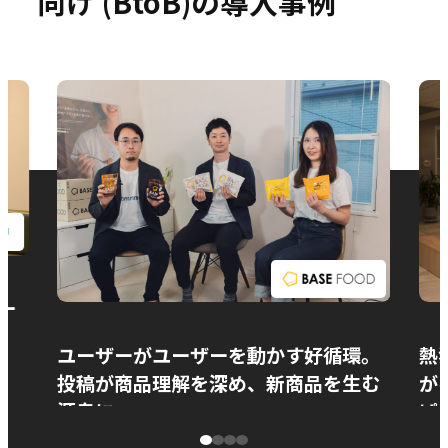
向け (BtoB)の導入事例
お問い合わせ
ー
ユーザーがユーザーを動かす好循環。
熱
投稿が商品理解を深め、新商品を生む
が
源泉に
ぱ