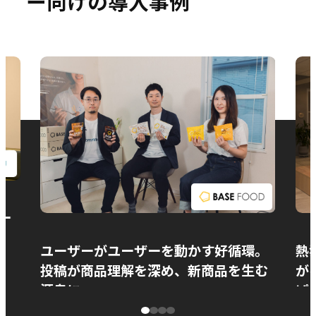
ー向けの導入事例
お問い合わせ
ー
ユーザーがユーザーを動かす好循環。
熱
投稿が商品理解を深め、新商品を生む
が
源泉に
ぱ