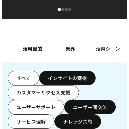
源泉に
ぱ
ベースフード株式会社様
カ
活用目的
業界
活用シーン
すべて
インサイトの獲得
カスタマーサクセス支援
ユーザーサポート
ユーザー間交流
サービス理解
ナレッジ共有