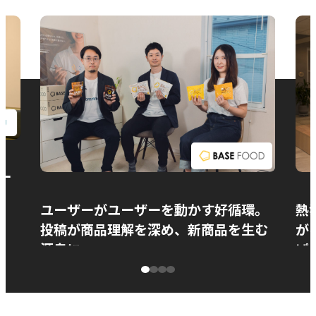
お問い合わせ
ー
ユーザーがユーザーを動かす好循環。
熱
投稿が商品理解を深め、新商品を生む
が
源泉に
ぱ
ベースフード株式会社様
カ