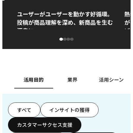
ー
ユーザーがユーザーを動かす好循環。
熱
投稿が商品理解を深め、新商品を生む
が
源泉に
ぱ
ベースフード株式会社様
カ
活用目的
業界
活用シーン
すべて
インサイトの獲得
カスタマーサクセス支援