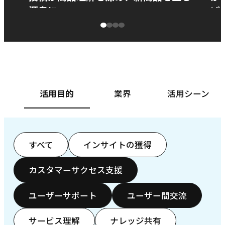
源泉に
ぱ
ベースフード株式会社様
カ
活用目的
業界
活用シーン
すべて
インサイトの獲得
カスタマーサクセス支援
ユーザーサポート
ユーザー間交流
サービス理解
ナレッジ共有