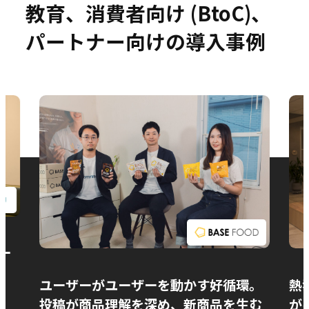
教育、消費者向け (BtoC)、
パートナー向けの導入事例
お問い合わせ
ー
ユーザーがユーザーを動かす好循環。
熱
投稿が商品理解を深め、新商品を生む
が