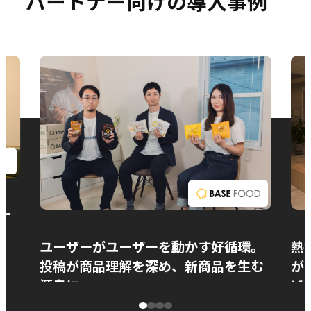
パートナー向けの導入事例
お問い合わせ
ー
ユーザーがユーザーを動かす好循環。
熱
投稿が商品理解を深め、新商品を生む
が
源泉に
ぱ