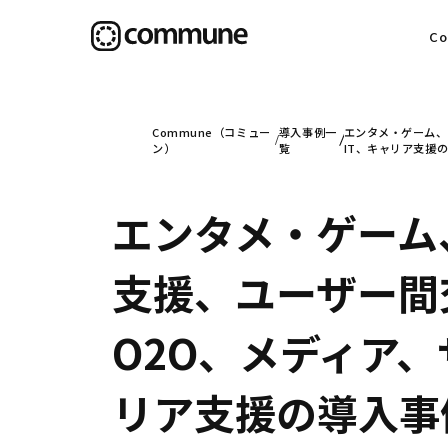
C
目
Commune（コミュー
導入事例一
エンタメ・ゲーム、
ン）
覧
IT、キャリア支援
エンタメ・ゲーム
信
支援、ユーザー間
社
O2O、メディア
リア支援の導入事