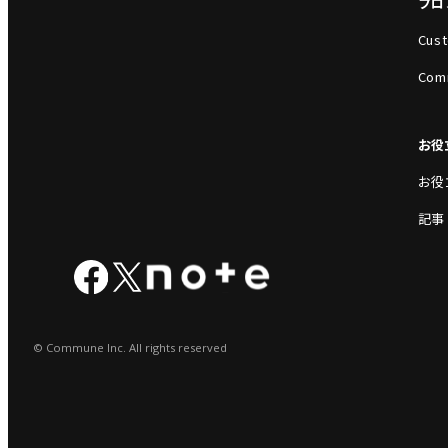
プロ
Cust
Com
お役
お役
記事
© Commune Inc. All rights reserved