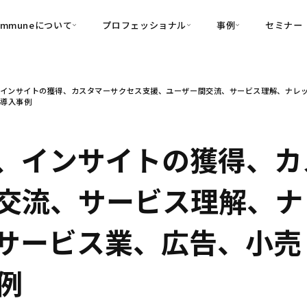
ommuneについて
プロフェッショナル
事例
セミナー
的別
プロフェッショナル
事例
インサイトの獲得、カスタマーサクセス支援、ユーザー間交流、サービス理解、ナレッ
可視化
・Customer-Led Growth
育成
導入事例
の導入事例
・Commune Engage
・Commune
Partners
コミュニティ一
理解
創造
・Commune Global
・Commune Voice
・Commune Navig
、インサイトの獲得、カ
頼を醸成する信頼起点経営基盤
・Commune CRM（旧：
交流、サービス理解、ナ
SuccessHub）
内コミュニケーションの変革を支援
、サービス業、広告、小売
・Commune for Work
例