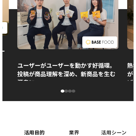
お問い合わせ
ー
ユーザーがユーザーを動かす好循環。
熱
投稿が商品理解を深め、新商品を生む
が
源泉に
ぱ
ベースフード株式会社様
カ
活用目的
業界
活用シーン