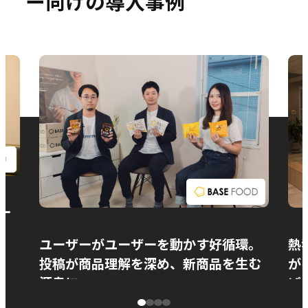
ー向けの導入事例
お問い合わせ
ー
ユーザーがユーザーを動かす好循環。
熱
投稿が商品理解を深め、新商品を生む
が
源泉に
ぱ