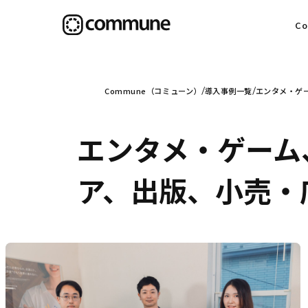
C
目
Commune（コミューン）
導入事例一覧
エンタメ・ゲ
エンタメ・ゲーム
信
ア、出版、小売・
社