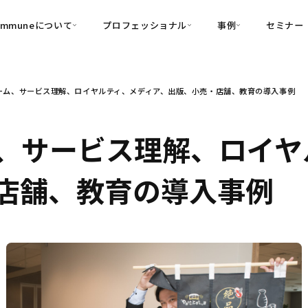
ommuneについて
プロフェッショナル
事例
セミナー
的別
プロフェッショナル
事例
ーム、サービス理解、ロイヤルティ、メディア、出版、小売・店舗、教育の導入事例
可視化
・Customer-Led Growth
育成
導入事例
・Commune Engage
・Commune
Partners
コミュニティ一
理解
創造
・Commune Global
、サービス理解、ロイヤ
・Commune Voice
・Commune Navig
頼を醸成する信頼起点経営基盤
店舗、教育の導入事例
・Commune CRM（旧：
SuccessHub）
内コミュニケーションの変革を支援
・Commune for Work