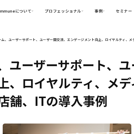
ommuneについて
プロフェッショナル
事例
セミナー
的別
プロフェッショナル
事例
ーム、ユーザーサポート、ユーザー間交流、エンゲージメント向上、ロイヤルティ、メデ
可視化
・Customer-Led Growth
育成
導入事例
・Commune Engage
・Commune
Partners
コミュニティ一
理解
創造
・Commune Global
、ユーザーサポート、ユ
・Commune Voice
・Commune Navig
頼を醸成する信頼起点経営基盤
上、ロイヤルティ、メデ
・Commune CRM（旧：
SuccessHub）
店舗、ITの導入事例
内コミュニケーションの変革を支援
・Commune for Work