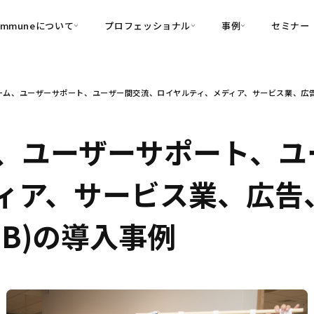
ommuneについて
プロフェッショナル
事例
セミナー
的別
プロフェッショナル
事例
ム、ユーザーサポート、ユーザー間交流、ロイヤルティ、メディア、サービス業、広告、小
可視化
・Customer-Led Growth
育成
導入事例
・Commune Engage
・Commune
Partners
コミュニティ一
理解
創造
・Commune Global
、ユーザーサポート、ユ
・Commune Voice
・Commune Navig
頼を醸成する信頼起点経営基盤
ィア、サービス業、広告
・Commune CRM（旧：
SuccessHub）
toB)の導入事例
内コミュニケーションの変革を支援
・Commune for Work