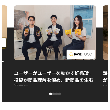
お問い合わせ
ー
ユーザーがユーザーを動かす好循環。
熱
投稿が商品理解を深め、新商品を生む
が
源泉に
ぱ
ベースフード株式会社様
カ