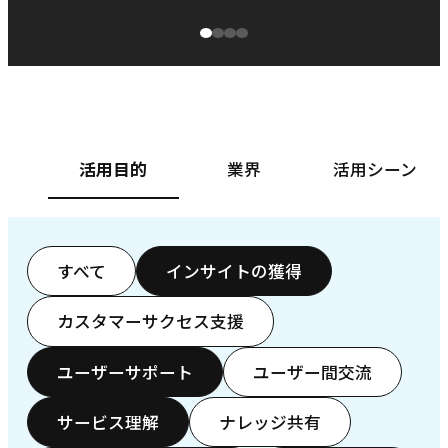
源泉に
ぱ
ベースフード株式会社様
カ
活用目的
業界
活用シーン
すべて
インサイトの獲得
カスタマーサクセス支援
ユーザーサポート
ユーザー間交流
サービス理解
ナレッジ共有