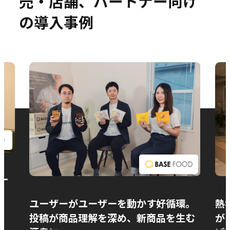
売・店舗、パートナー向け
の導入事例
お問い合わせ
ー
ユーザーがユーザーを動かす好循環。
熱
投稿が商品理解を深め、新商品を生む
が