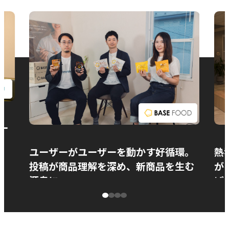
お問い合わせ
ー
ユーザーがユーザーを動かす好循環。
熱
投稿が商品理解を深め、新商品を生む
が
源泉に
ぱ
ベースフード株式会社様
カ