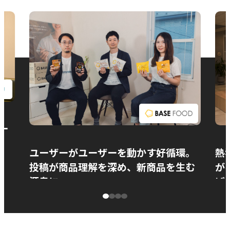
お問い合わせ
ー
ユーザーがユーザーを動かす好循環。
熱
投稿が商品理解を深め、新商品を生む
が
源泉に
ぱ
ベースフード株式会社様
カ