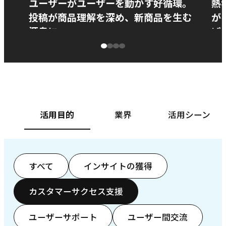
ユーザーがユーザーを動かす好循環。
熱
投稿が商品理解を深め、新商品を生む
が
源泉に
ぱ
ベースフード株式会社様
カ
活用目的
業界
活用シーン
すべて
インサイトの獲得
カスタマーサクセス支援
ユーザーサポート
ユーザー間交流