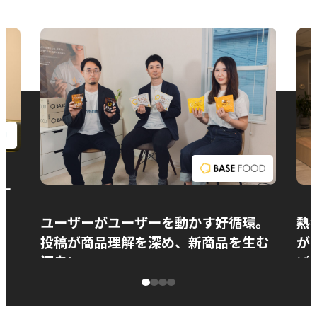
お問い合わせ
ー
ユーザーがユーザーを動かす好循環。
熱
投稿が商品理解を深め、新商品を生む
が
源泉に
ぱ
ベースフード株式会社様
カ