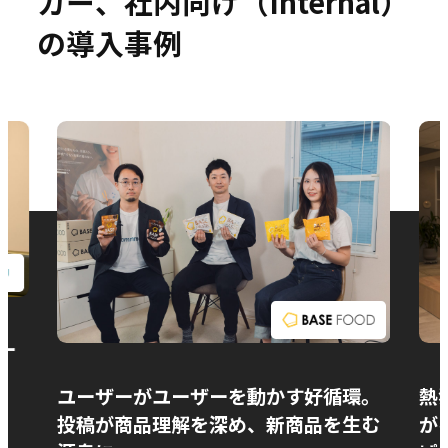
カー、社内向け（Internal）
の導入事例
お問い合わせ
ー
ユーザーがユーザーを動かす好循環。
熱
投稿が商品理解を深め、新商品を生む
が