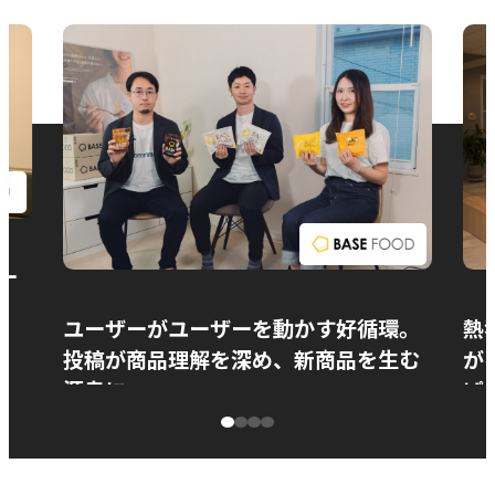
お問い合わせ
ー
ユーザーがユーザーを動かす好循環。
熱
投稿が商品理解を深め、新商品を生む
が
源泉に
ぱ
ベースフード株式会社様
カ