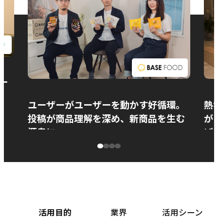
お問い合わせ
ー
ユーザーがユーザーを動かす好循環。
熱
投稿が商品理解を深め、新商品を生む
が
源泉に
ぱ
ベースフード株式会社様
カ
活用目的
業界
活用シーン