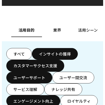
ベースフード株式会社様
カ
活用目的
業界
活用シーン
すべて
インサイトの獲得
カスタマーサクセス支援
ユーザーサポート
ユーザー間交流
サービス理解
ナレッジ共有
エンゲージメント向上
ロイヤルティ