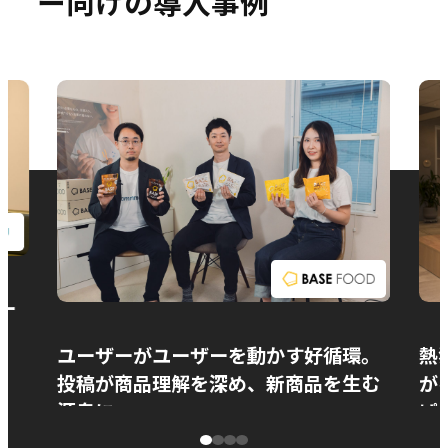
ー向けの導入事例
お問い合わせ
ー
ユーザーがユーザーを動かす好循環。
熱
投稿が商品理解を深め、新商品を生む
が
源泉に
ぱ