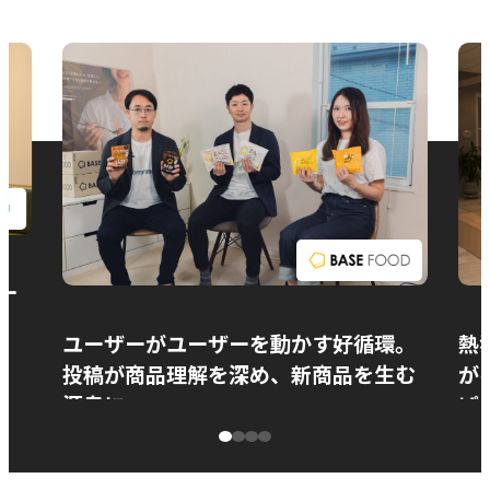
お問い合わせ
ー
ユーザーがユーザーを動かす好循環。
熱
投稿が商品理解を深め、新商品を生む
が
源泉に
ぱ
ベースフード株式会社様
カ