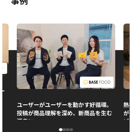
事例
お問い合わせ
ー
ユーザーがユーザーを動かす好循環。
熱
投稿が商品理解を深め、新商品を生む
が
源泉に
ぱ