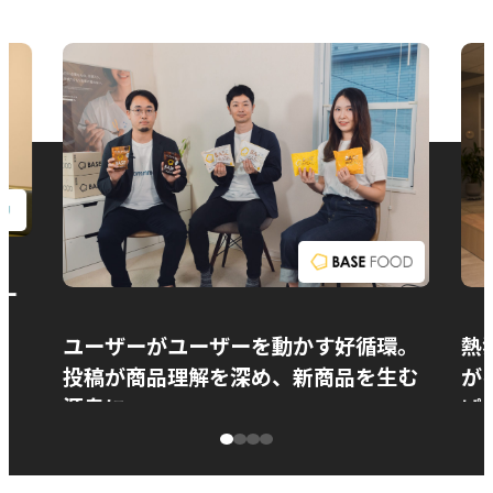
お問い合わせ
ー
ユーザーがユーザーを動かす好循環。
熱
投稿が商品理解を深め、新商品を生む
が
源泉に
ぱ
ベースフード株式会社様
カ