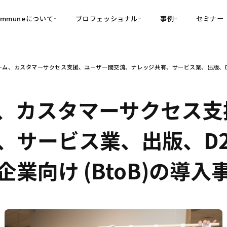
ommuneについて
プロフェッショナル
事例
セミナー
的別
プロフェッショナル
事例
ム、カスタマーサクセス支援、ユーザー間交流、ナレッジ共有、サービス業、出版、D2C
可視化
・Customer-Led Growth
育成
導入事例
・Commune Engage
・Commune
Partners
コミュニティ一
理解
創造
・Commune Global
、カスタマーサクセス支
・Commune Voice
・Commune Navig
頼を醸成する信頼起点経営基盤
、サービス業、出版、D2
・Commune CRM（旧：
SuccessHub）
業向け (BtoB)の導入
内コミュニケーションの変革を支援
・Commune for Work