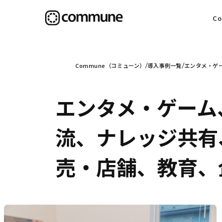
C
目
Commune（コミューン）
導入事例一覧
エンタメ・ゲー
エンタメ・ゲーム
信
流、ナレッジ共有
売・店舗、教育、企
社