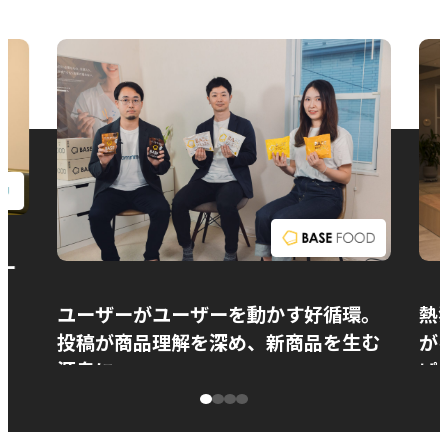
お問い合わせ
ー
ユーザーがユーザーを動かす好循環。
熱
投稿が商品理解を深め、新商品を生む
が
源泉に
ぱ
ベースフード株式会社様
カ